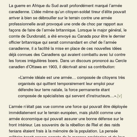
La guerre en Afrique du Sud avait profondément marqué l’armée
canadienne. L’idée même qu’un citoyen-soldat tireur d’élite pouvait
arriver à bien se débrouiller sur le terrain contre une armée
professionnelle avait provoqué une onde de choc par rapport aux
façons de faire de l’armée britannique. Lorsque le major général, le
comte de Dundonald, a été envoyé au Canada pour être le dernier
officier britannique qui serait commandant en chef de l’armée
canadienne, il a facilité la mise en place de ces nouvelles idées
déjà connues des Canadiens qui avaient combattu avec lui contre
les forces irrégulières boers. Dans un discours prononcé au Cercle
canadien d’Ottawa en 1903, il décrivait ainsi sa contribution:
«L’armée idéale est une armée… composée de citoyens très
organisés qui quittent temporairement leur emploi pour
défendre leur terre natale, la force permanente étant
composée de spécialistes qui servent d’instructeurs…».
[v]
L’armée n’était pas vue comme une force qui pouvait être déployée
immédiatement sur le terrain européen, mais plutôt comme une
armée économique qui pouvait assurer une bonne défense sur le
front intérieur. Les souvenirs de la rébellion de Riel et des raids
fenians étaient frais à la mémoire de la population. La pensée
militaire tenait encore compte de la menace américaine et de leur