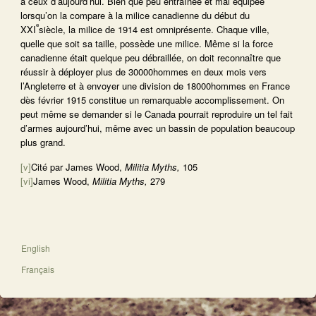
à ceux d’aujourd’hui. Bien que peu entraînée et mal équipée
lorsqu’on la compare à la milice canadienne du début du
e
XXI
siècle, la milice de 1914 est omniprésente. Chaque ville,
quelle que soit sa taille, possède une milice. Même si la force
canadienne était quelque peu débraillée, on doit reconnaître que
réussir à déployer plus de 30000hommes en deux mois vers
l’Angleterre et à envoyer une division de 18000hommes en France
dès février 1915 constitue un remarquable accomplissement. On
peut même se demander si le Canada pourrait reproduire un tel fait
d’armes aujourd’hui, même avec un bassin de population beaucoup
plus grand.
[v]
Cité par James Wood,
Militia Myths,
105
[vi]
James Wood,
Militia Myths,
279
English
Français