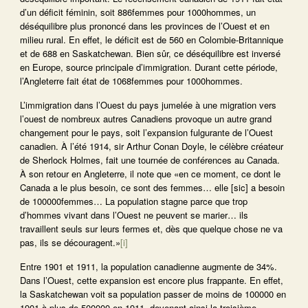
d’un déficit féminin, soit 886femmes pour 1000hommes, un
déséquilibre plus prononcé dans les provinces de l’Ouest et en
milieu rural. En effet, le déficit est de 560 en Colombie-Britannique
et de 688 en Saskatchewan. Bien sûr, ce déséquilibre est inversé
en Europe, source principale d’immigration. Durant cette période,
l’Angleterre fait état de 1068femmes pour 1000hommes.
L’immigration dans l’Ouest du pays jumelée à une migration vers
l’ouest de nombreux autres Canadiens provoque un autre grand
changement pour le pays, soit l’expansion fulgurante de l’Ouest
canadien. À l’été 1914, sir Arthur Conan Doyle, le célèbre créateur
de Sherlock Holmes, fait une tournée de conférences au Canada.
À son retour en Angleterre, il note que «en ce moment, ce dont le
Canada a le plus besoin, ce sont des femmes… elle [sic] a besoin
de 100000femmes… La population stagne parce que trop
d’hommes vivant dans l’Ouest ne peuvent se marier… ils
travaillent seuls sur leurs fermes et, dès que quelque chose ne va
pas, ils se découragent.»
[i]
Entre 1901 et 1911, la population canadienne augmente de 34%.
Dans l’Ouest, cette expansion est encore plus frappante. En effet,
la Saskatchewan voit sa population passer de moins de 100000 en
1901 à plus de 500000 en 1911, devenant ainsi la troisième