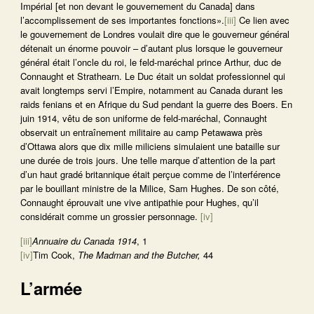
Impérial [et non devant le gouvernement du Canada] dans
l’accomplissement de ses importantes fonctions».
[iii]
Ce lien avec
le gouvernement de Londres voulait dire que le gouverneur général
détenait un énorme pouvoir – d’autant plus lorsque le gouverneur
général était l’oncle du roi, le feld-maréchal prince Arthur, duc de
Connaught et Strathearn. Le Duc était un soldat professionnel qui
avait longtemps servi l’Empire, notamment au Canada durant les
raids fenians et en Afrique du Sud pendant la guerre des Boers. En
juin 1914, vêtu de son uniforme de feld-maréchal, Connaught
observait un entraînement militaire au camp Petawawa près
d’Ottawa alors que dix mille miliciens simulaient une bataille sur
une durée de trois jours. Une telle marque d’attention de la part
d’un haut gradé britannique était perçue comme de l’interférence
par le bouillant ministre de la Milice, Sam Hughes. De son côté,
Connaught éprouvait une vive antipathie pour Hughes, qu’il
considérait comme un grossier personnage.
[iv]
[iii]
Annuaire du Canada 1914
, 1
[iv]
Tim Cook,
The Madman and the Butcher,
44
L’armée