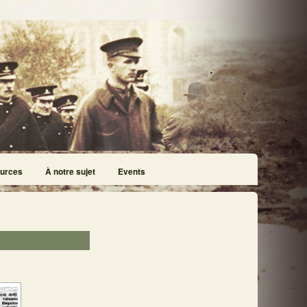
urces
À notre sujet
Events