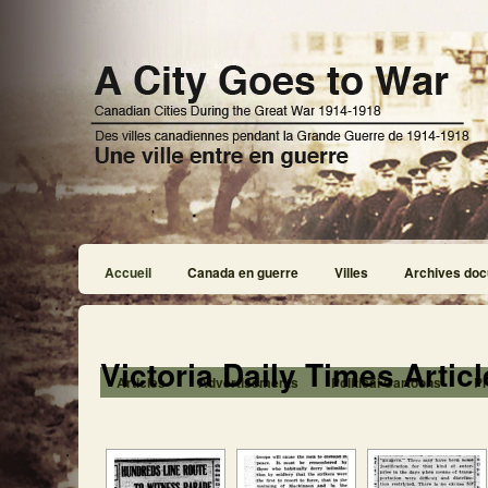
Accueil
Canada en guerre
Villes
Archives doc
Victoria Daily Times Artic
Articles
Advertisements
Political Cartoons
P