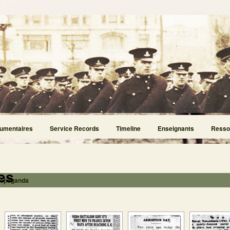
umentaires
Service Records
Timeline
Enseignants
Resso
les
ropaganda