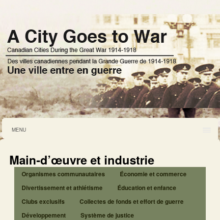
MENU
Main-d’œuvre et industrie
Organismes communautaires
Économie et commerce
Divertissement et athlétisme
Éducation et enfance
Clubs exclusifs
Collectes de fonds et effort de guerre
Développement
Système de justice