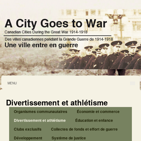
MENU
Divertissement et athlétisme
Organismes communautaires
Économie et commerce
Divertissement et athlétisme
Éducation et enfance
Clubs exclusifs
Collectes de fonds et effort de guerre
Développement
Système de justice