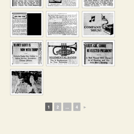
1
2
...
4
►