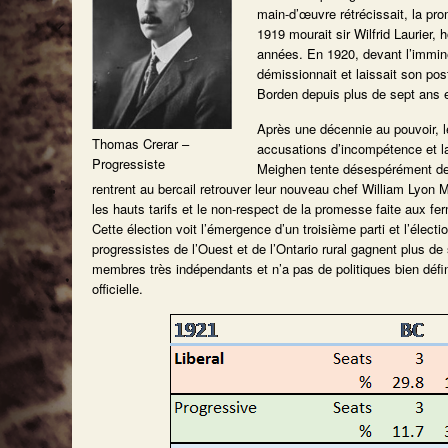
main-d’œuvre rétrécissait, la pr
1919 mourait sir Wilfrid Laurier
années. En 1920, devant l’immine
démissionnait et laissait son po
Borden depuis plus de sept ans e
Après une décennie au pouvoir, 
Thomas Crerar –
accusations d’incompétence et la
Progressiste
Meighen tente désespérément de p
rentrent au bercail retrouver leur nouveau chef William Lyon 
les hauts tarifs et le non-respect de la promesse faite aux fe
Cette élection voit l’émergence d’un troisième parti et l’élec
progressistes de l’Ouest et de l’Ontario rural gagnent plus 
membres très indépendants et n’a pas de politiques bien défin
officielle.