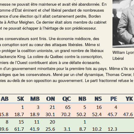
omesse ne pouvait être maintenue et avait été abandonnée. En
, homme d’État éminent et chef libéral pendant de nombreuses
nce d’une élection qu’il allait certainement perdre, Borden
ste à Arthur Meighen. Ce dernier était alors membre du cabinet
t ne pouvait échapper à l’héritage de son prédécesseur.
les conservateurs sont finis. Une économie médiocre, des
 corruption sont au cœur des attaques libérales. Même si
rotéger la coalition unioniste, un grand nombre de libéraux
William Lyo
Mackenzie King. La colère du Québec contre la conscription,
Libéral
rmiers de l’Ouest contribuent alors à une défaite écrasante.
tion d’un gouvernement minoritaire pour la première fois au pays. Même s’ils so
de sièges que les conservateurs. Mené par un chef dynamique, Thomas Crerar, 
ies au-delà de son opposition au gouvernement. Le parti fractionnel refuse le 