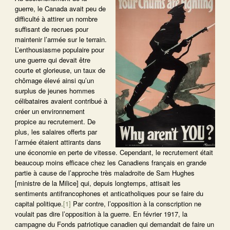
guerre, le Canada avait peu de
difficulté à attirer un nombre
suffisant de recrues pour
maintenir l’armée sur le terrain.
L’enthousiasme populaire pour
une guerre qui devait être
courte et glorieuse, un taux de
chômage élevé ainsi qu’un
surplus de jeunes hommes
célibataires avaient contribué à
créer un environnement
propice au recrutement. De
plus, les salaires offerts par
l’armée étaient attirants dans
une économie en perte de vitesse. Cependant, le recrutement était
beaucoup moins efficace chez les Canadiens français en grande
partie à cause de l’approche très maladroite de Sam Hughes
[ministre de la Milice] qui, depuis longtemps, attisait les
sentiments antifrancophones et anticatholiques pour se faire du
capital politique.
[1]
Par contre, l’opposition à la conscription ne
voulait pas dire l’opposition à la guerre. En février 1917, la
campagne du Fonds patriotique canadien qui demandait de faire un