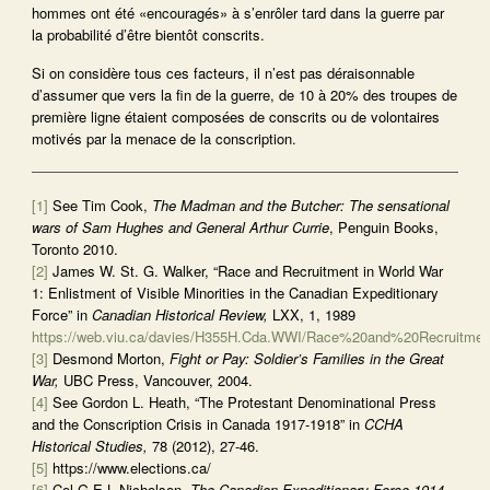
hommes ont été «encouragés» à s’enrôler tard dans la guerre par
la probabilité d’être bientôt conscrits.
Si on considère tous ces facteurs, il n’est pas déraisonnable
d’assumer que vers la fin de la guerre, de 10 à 20% des troupes de
première ligne étaient composées de conscrits ou de volontaires
motivés par la menace de la conscription.
[1]
See Tim Cook,
The Madman and the Butcher: The sensational
wars of Sam Hughes and General Arthur Currie
, Penguin Books,
Toronto 2010.
[2]
James W. St. G. Walker, “Race and Recruitment in World War
1: Enlistment of Visible Minorities in the Canadian Expeditionary
Force” in
Canadian Historical Review,
LXX, 1, 1989
https://web.viu.ca/davies/H355H.Cda.WWI/Race%20and%20Recruit
[3]
Desmond Morton,
Fight or Pay: Soldier’s Families in the Great
War,
UBC Press, Vancouver, 2004.
[4]
See Gordon L. Heath, “The Protestant Denominational Press
and the Conscription Crisis in Canada 1917-1918” in
CCHA
Historical Studies,
78 (2012), 27-46.
[5]
https://www.elections.ca/
[6]
Col G.E.L Nicholson,
The Canadian Expeditionary Force 1914-