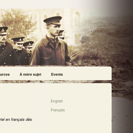
urces
À notre sujet
Events
English
Français
iel en français dès