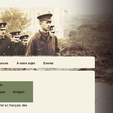
urces
À notre sujet
Events
fs
ique
Religion
iel en français dès