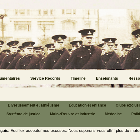
umentaires
Service Records
Timeline
Enseignants
Resso
Divertissement et athlétisme
Éducation et enfance
Clubs exclusi
Système de justice
Main-d’œuvre et industrie
Médecine
Polit
nçais. Veuillez accepter nos excuses. Nous espérons vous offrir plus de matér