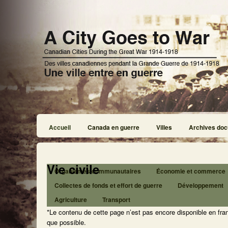
Accueil
Canada en guerre
Villes
Archives doc
Vie civile
Organismes communautaires
Économie et commerce
Collectes de fonds et effort de guerre
Développement
Agriculture
Transport
*Le contenu de cette page n’est pas encore disponible en fra
que possible.