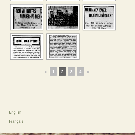
◄
1
2
3
4
►
English
Français